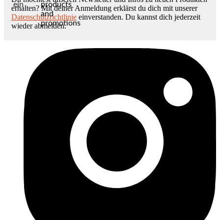
ein
products
erhalten? Mit deiner Anmeldung erklärst du dich mit unserer
and
Datenschutzrichtlinie
einverstanden. Du kannst dich jederzeit
promotions
wieder abmelden.