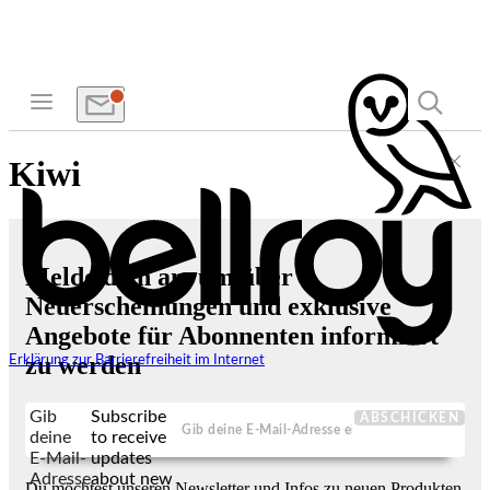
Kiwi
Melde dich an, um über
Neuerscheinungen und exklusive
Angebote für Abonnenten informiert
zu werden
Erklärung zur Barrierefreiheit im Internet
Gib
Subscribe
ABSCHICKEN
deine
to receive
E-Mail-
updates
Adresse
about new
Du möchtest unseren Newsletter und Infos zu neuen Produkten