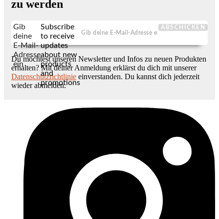
zu werden
Gib
Subscribe
ABSCHICKEN
deine
to receive
E-Mail-
updates
Adresse
about new
Du möchtest unseren Newsletter und Infos zu neuen Produkten
ein
products
erhalten? Mit deiner Anmeldung erklärst du dich mit unserer
and
Datenschutzrichtlinie
einverstanden. Du kannst dich jederzeit
promotions
wieder abmelden.