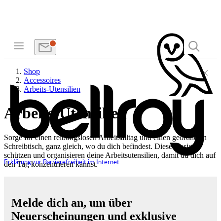
Shop
Accessoires
Arbeits-Utensilien
Arbeits-Utensilien
Sorge für einen reibungslosen Arbeitsalltag und einen geordneten
Schreibtisch, ganz gleich, wo du dich befindest. Diese Designs
schützen und organisieren deine Arbeitsutensilien, damit du dich auf
Erklärung zur Barrierefreiheit im Internet
den Tag konzentrieren kannst.
Melde dich an, um über
Neuerscheinungen und exklusive