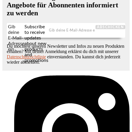
Angebote für Abonnenten informiert
zu werden
Gib
Subscribe
ABSCHICKEN
deine
to receive
E-Mail-
updates
Adresse
about new
Du möchtest unseren Newsletter und Infos zu neuen Produkten
ein
products
erhalten? Mit deiner Anmeldung erklärst du dich mit unserer
and
Datenschutzrichtlinie
einverstanden. Du kannst dich jederzeit
promotions
wieder abmelden.