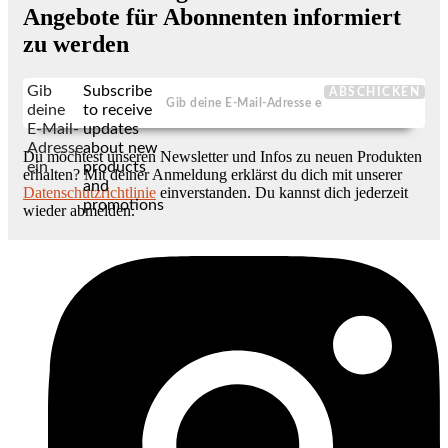
Angebote für Abonnenten informiert
zu werden
Gib
Subscribe
ABSCHICKEN
deine
to receive
E-Mail-
updates
Adresse
about new
Du möchtest unseren Newsletter und Infos zu neuen Produkten
ein
products
erhalten? Mit deiner Anmeldung erklärst du dich mit unserer
and
Datenschutzrichtlinie
einverstanden. Du kannst dich jederzeit
promotions
wieder abmelden.