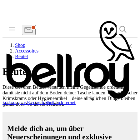
Shop
Accessoires
Beutel
Beutel
Diese cleveren Beutel verstauen kleine Gegenstände ordentlich,
damit sie nicht auf dem Boden deiner Tasche landen. Ob technischer
Krimskrams oder Hygieneartikel – deine alltäglichen Dinge bleiben
Erklärung zur Barrierefreiheit im Internet
genau dort, wo du sie brauchst.
Melde dich an, um über
Neuerscheinungen und exklusive