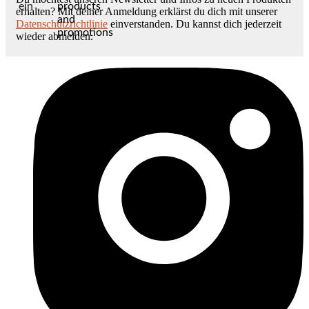
ein
products
erhalten? Mit deiner Anmeldung erklärst du dich mit unserer
and
Datenschutzrichtlinie
einverstanden. Du kannst dich jederzeit
promotions
wieder abmelden.