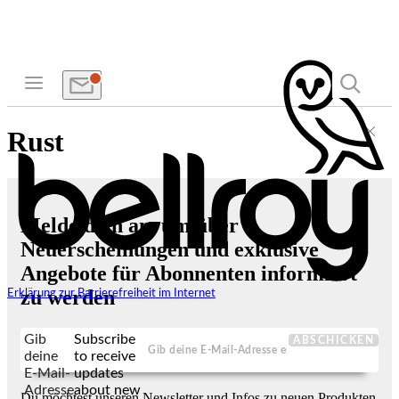
Rust
Melde dich an, um über
Neuerscheinungen und exklusive
Angebote für Abonnenten informiert
zu werden
Erklärung zur Barrierefreiheit im Internet
Gib
Subscribe
ABSCHICKEN
deine
to receive
E-Mail-
updates
Adresse
about new
Du möchtest unseren Newsletter und Infos zu neuen Produkten