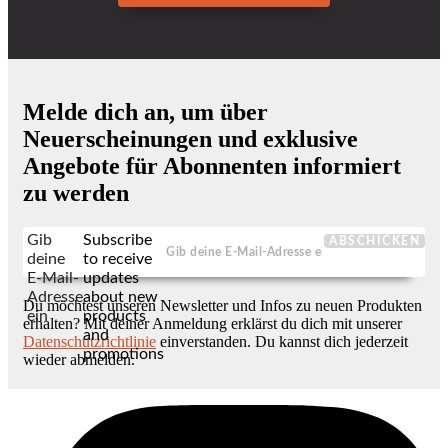
Melde dich an, um über
Neuerscheinungen und exklusive
Angebote für Abonnenten informiert
zu werden
Gib
Subscribe
ABSCHICKEN
deine
to receive
E-Mail-
updates
Adresse
about new
Du möchtest unseren Newsletter und Infos zu neuen Produkten
ein
products
erhalten? Mit deiner Anmeldung erklärst du dich mit unserer
and
Datenschutzrichtlinie
einverstanden. Du kannst dich jederzeit
promotions
wieder abmelden.