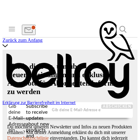
Zurück zum Anfang
Melde dich an, um über
Neuerscheinungen und exklusive
Angebote für Abonnenten informiert
zu werden
Erklärung zur Barrierefreiheit im Internet
Gib
Subscribe
ABSCHICKEN
deine
to receive
E-Mail-
updates
Adresse
about new
Du möchtest unseren Newsletter und Infos zu neuen Produkten
ein
products
erhalten? Mit deiner Anmeldung erklärst du dich mit unserer
and
Datenschutzrichtlinie
einverstanden. Du kannst dich jederzeit