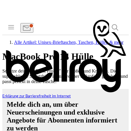
Alle Artikel: Unisex-Brieftaschen, Taschen, Hüllen & mehr
MacBook Pro 14 Hülle
Schütze dein MacBook Pro 14" vor Stößen und Kratzern. Diese
superschlanke Schutzhülle ist mit weicher Mikrofaser gepolstert und
passt perfekt in deine Tasche.
Erklärung zur Barrierefreiheit im Internet
Melde dich an, um über
Neuerscheinungen und exklusive
Angebote für Abonnenten informiert
zu werden