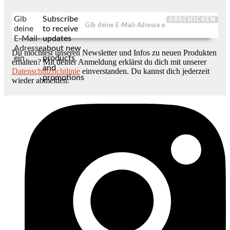
Gib
Subscribe
ABSCHICKEN
deine
to receive
E-Mail-
updates
Adresse
about new
Du möchtest unseren Newsletter und Infos zu neuen Produkten
ein
products
erhalten? Mit deiner Anmeldung erklärst du dich mit unserer
and
Datenschutzrichtlinie
einverstanden. Du kannst dich jederzeit
promotions
wieder abmelden.