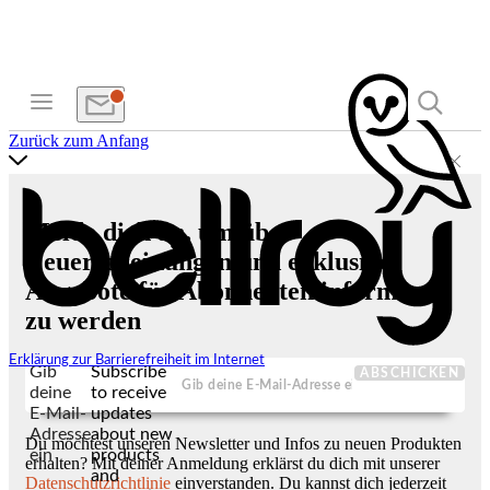
Zurück zum Anfang
Melde dich an, um über
Neuerscheinungen und exklusive
Angebote für Abonnenten informiert
zu werden
Erklärung zur Barrierefreiheit im Internet
Gib
Subscribe
ABSCHICKEN
deine
to receive
E-Mail-
updates
Adresse
about new
Du möchtest unseren Newsletter und Infos zu neuen Produkten
ein
products
erhalten? Mit deiner Anmeldung erklärst du dich mit unserer
and
Datenschutzrichtlinie
einverstanden. Du kannst dich jederzeit