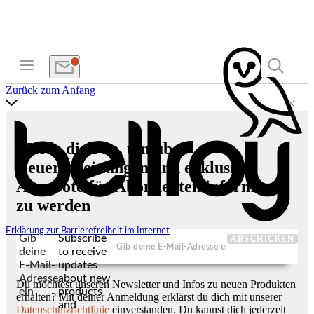
Zurück zum Anfang
Melde dich an, um über
Neuerscheinungen und exklusive
Angebote für Abonnenten informiert
zu werden
Erklärung zur Barrierefreiheit im Internet
Gib
Subscribe
ABSCHICKEN
deine
to receive
E-Mail-
updates
Adresse
about new
Du möchtest unseren Newsletter und Infos zu neuen Produkten
ein
products
erhalten? Mit deiner Anmeldung erklärst du dich mit unserer
and
Datenschutzrichtlinie
einverstanden. Du kannst dich jederzeit