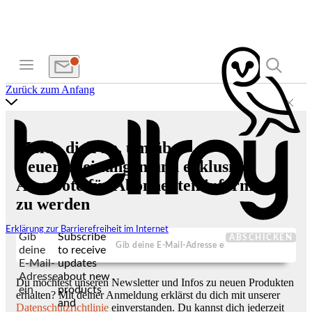
Zurück zum Anfang
Melde dich an, um über
Neuerscheinungen und exklusive
Angebote für Abonnenten informiert
zu werden
Erklärung zur Barrierefreiheit im Internet
Gib
Subscribe
ABSCHICKEN
deine
to receive
E-Mail-
updates
Adresse
about new
Du möchtest unseren Newsletter und Infos zu neuen Produkten
ein
products
erhalten? Mit deiner Anmeldung erklärst du dich mit unserer
and
Datenschutzrichtlinie
einverstanden. Du kannst dich jederzeit