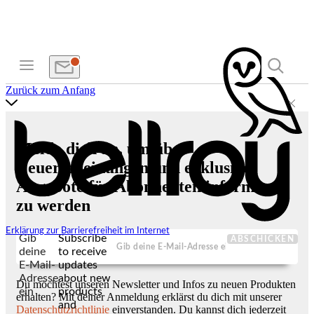
Zurück zum Anfang
Melde dich an, um über
Neuerscheinungen und exklusive
Angebote für Abonnenten informiert
zu werden
Erklärung zur Barrierefreiheit im Internet
Gib
Subscribe
ABSCHICKEN
deine
to receive
E-Mail-
updates
Adresse
about new
Du möchtest unseren Newsletter und Infos zu neuen Produkten
ein
products
erhalten? Mit deiner Anmeldung erklärst du dich mit unserer
and
Datenschutzrichtlinie
einverstanden. Du kannst dich jederzeit