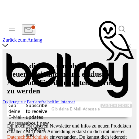
Zurück zum Anfang
Melde dich an, um über
Neuerscheinungen und exklusive
Angebote für Abonnenten informiert
zu werden
Erklärung zur Barrierefreiheit im Internet
Gib
Subscribe
ABSCHICKEN
deine
to receive
E-Mail-
updates
Adresse
about new
Du möchtest unseren Newsletter und Infos zu neuen Produkten
ein
products
erhalten? Mit deiner Anmeldung erklärst du dich mit unserer
and
Datenschutzrichtlinie
einverstanden. Du kannst dich jederzeit