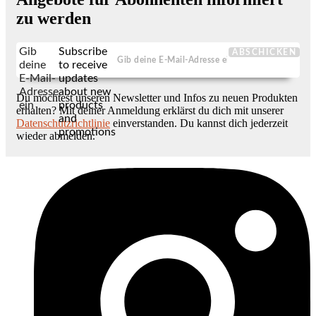
zu werden
Gib
Subscribe
ABSCHICKEN
deine
to receive
E-Mail-
updates
Adresse
about new
Du möchtest unseren Newsletter und Infos zu neuen Produkten
ein
products
erhalten? Mit deiner Anmeldung erklärst du dich mit unserer
and
Datenschutzrichtlinie
einverstanden. Du kannst dich jederzeit
promotions
wieder abmelden.