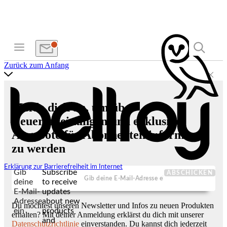
Zurück zum Anfang
Melde dich an, um über
Neuerscheinungen und exklusive
Angebote für Abonnenten informiert
zu werden
Erklärung zur Barrierefreiheit im Internet
Gib
Subscribe
ABSCHICKEN
deine
to receive
E-Mail-
updates
Adresse
about new
Du möchtest unseren Newsletter und Infos zu neuen Produkten
ein
products
erhalten? Mit deiner Anmeldung erklärst du dich mit unserer
and
Datenschutzrichtlinie
einverstanden. Du kannst dich jederzeit