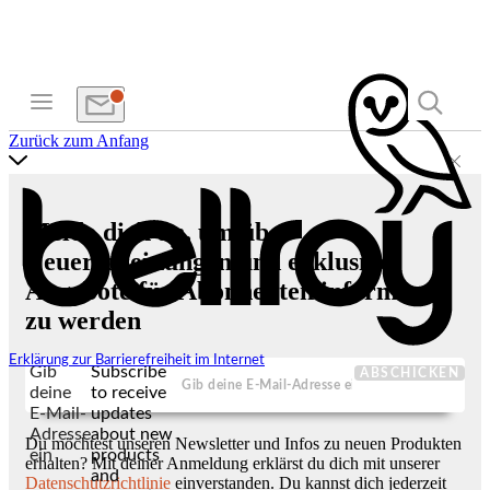
Zurück zum Anfang
Melde dich an, um über
Neuerscheinungen und exklusive
Angebote für Abonnenten informiert
zu werden
Erklärung zur Barrierefreiheit im Internet
Gib
Subscribe
ABSCHICKEN
deine
to receive
E-Mail-
updates
Adresse
about new
Du möchtest unseren Newsletter und Infos zu neuen Produkten
ein
products
erhalten? Mit deiner Anmeldung erklärst du dich mit unserer
and
Datenschutzrichtlinie
einverstanden. Du kannst dich jederzeit